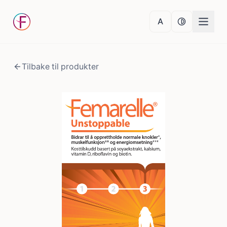
A
Normal tekststør
Normal kon
Tilbake til produkter