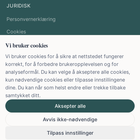
JURIDISK
Personvernerklæring
Cookies
Vi bruker cookies
Vilkår
Vi bruker cookies for å sikre at nettstedet fungerer
For forretningspartnere
korrekt, for å forbedre brukeropplevelsen og for
Cookieinnstillinger
analyseformål. Du kan velge å akseptere alle cookies,
kun nødvendige cookies eller tilpasse innstillingene
dine. Du kan når som helst endre eller trekke tilbake
samtykket ditt.
Kosttilskudd bør ikke brukes som erstatning for et variert og
balansert kosthold samt en sunn livsstil.
Aksepter alle
Avvis ikke-nødvendige
© 2026 Alle rettigheter forbeholdt se-cure EU GmbH
Tilpass innstillinger