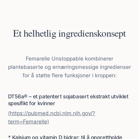
Et helhetlig ingredienskonsept
Femarelle Unstoppable kombinerer
plantebaserte og ernæringsmessige ingredienser
for å støtte flere funksjoner i kroppen:
DT56a® – et patentert sojabasert ekstrakt utviklet
spesifikt for kvinner
(https://pubmed.ncbi.nlm.nih.gov/?
term=Femarelle)
* Kalsium og vitamin D bidrar: til å opprettholde